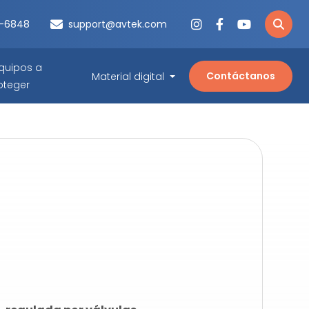
3-6848
support@avtek.com
quipos a
Contáctanos
Material digital
oteger