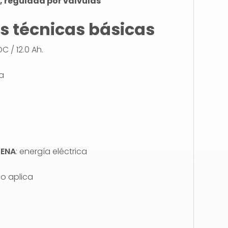
, regulada por válvulas
s técnicas básicas
C / 12.0 Ah.
a
CENA
: energía eléctrica
o aplica