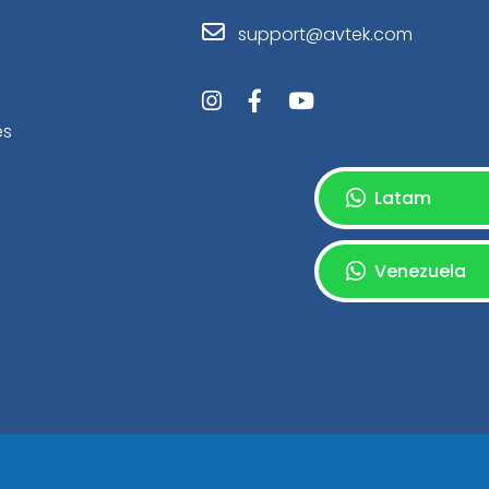
support@avtek.com
es
Latam
Venezuela