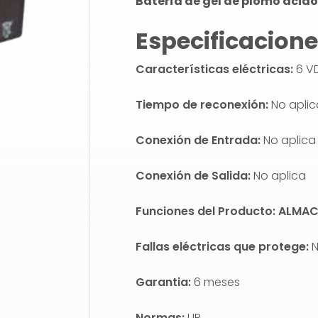
Batería de gel de plomo ácido
Especificacione
Características eléctricas
:
6 VD
Tiempo de reconexión:
No aplic
Conexión de Entrada:
No aplica
Conexión de Salida:
No aplica
Funciones del Producto: ALMA
Fallas eléctricas que protege:
N
Garantia:
6 meses
Normas:
UR