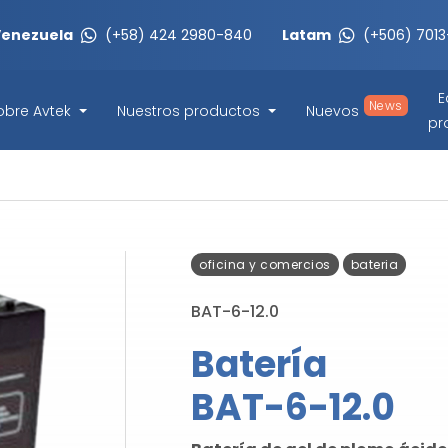
Venezuela
(+58) 424 2980-840
Latam
(+506) 701
E
News
obre Avtek
Nuestros productos
Nuevos
pr
oficina y comercios
bateria
BAT-6-12.0
Batería
BAT-6-12.0