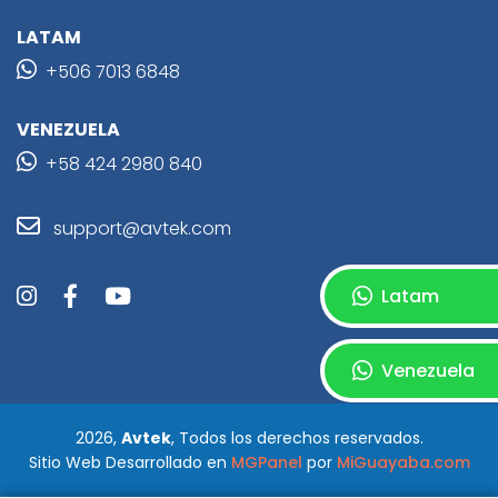
LATAM
+506 7013 6848
VENEZUELA
+58 424 2980 840
support@avtek.com
Latam
Venezuela
2026,
Avtek
, Todos los derechos reservados.
Sitio Web Desarrollado en
MGPanel
por
MiGuayaba.com