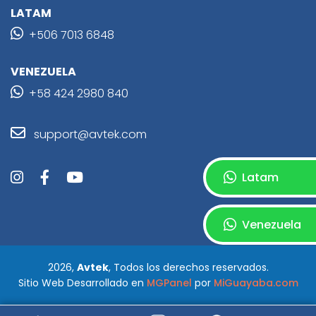
LATAM
+506 7013 6848
VENEZUELA
+58 424 2980 840
support@avtek.com
Latam
Venezuela
2026,
Avtek
, Todos los derechos reservados.
Sitio Web Desarrollado en
MGPanel
por
MiGuayaba.com