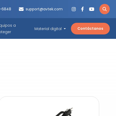
3-6848
support@avtek.com
quipos a
Contáctanos
Material digital
oteger