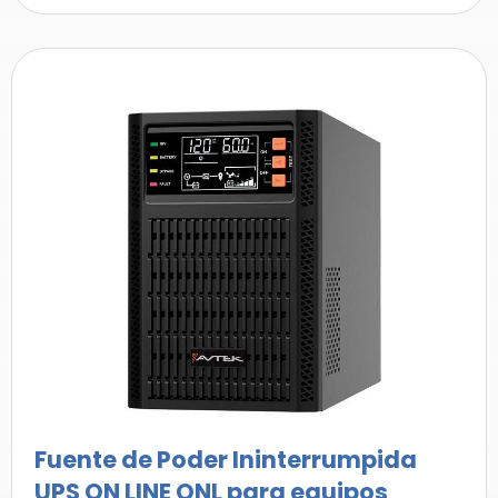
Fuente de Poder Ininterrumpida
UPS ON LINE ONL para equipos