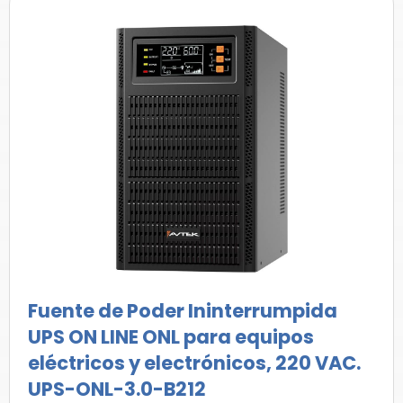
Fuente de Poder Ininterrumpida
UPS ON LINE ONL para equipos
eléctricos y electrónicos, 220 VAC.
UPS-ONL-3.0-B212