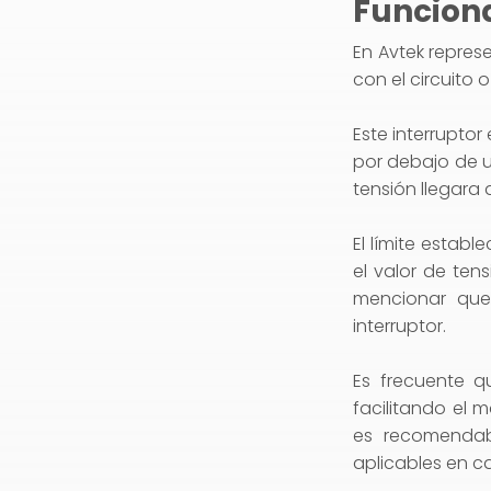
Funciona
En Avtek repres
con el circuito 
Este interruptor 
por debajo de un
tensión llegara 
El límite establ
el valor de te
mencionar que 
interruptor.
Es frecuente q
facilitando el 
es recomendab
aplicables en c