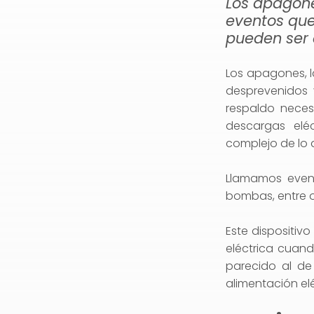
Los apagone
eventos que
pueden ser 
Los apagones, l
desprevenidos 
respaldo neces
descargas elé
complejo de lo q
Llamamos event
bombas, entre o
Este dispositiv
eléctrica cuand
parecido al de
alimentación el