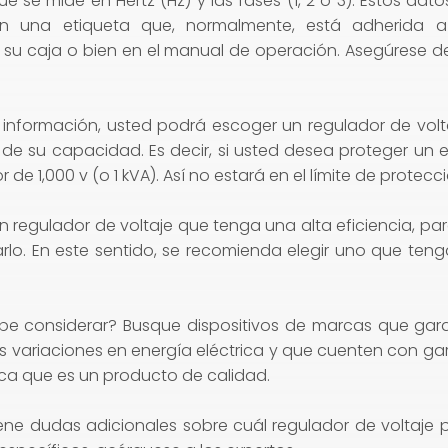
ue se mide en Hertz (Hz) y las fases (1, 2 o 3). Estos da
n una etiqueta que, normalmente, está adherida a
n su caja o bien en el manual de operación. Asegúrese d
a información, usted podrá escoger un regulador de volt
 de su capacidad. Es decir, si usted desea proteger un 
r de 1,000 v (o 1 kVA). Así no estará en el límite de protecc
un regulador de voltaje que tenga una alta eficiencia, p
zarlo. En este sentido, se recomienda elegir uno que ten
be considerar? Busque dispositivos de marcas que gar
s variaciones en energía eléctrica y que cuenten con gar
dica que es un producto de calidad.
tiene dudas adicionales sobre cuál regulador de voltaje 