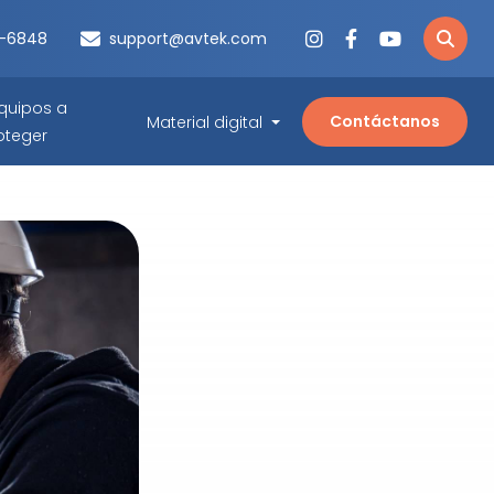
3-6848
support@avtek.com
quipos a
Contáctanos
Material digital
oteger