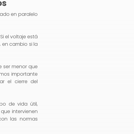
os
tado en paralelo
Si el voltaje está
, en cambio si la
ebe ser menor que
amos importante
r el cierre del
o de vida útil,
 que intervienen
con las normas