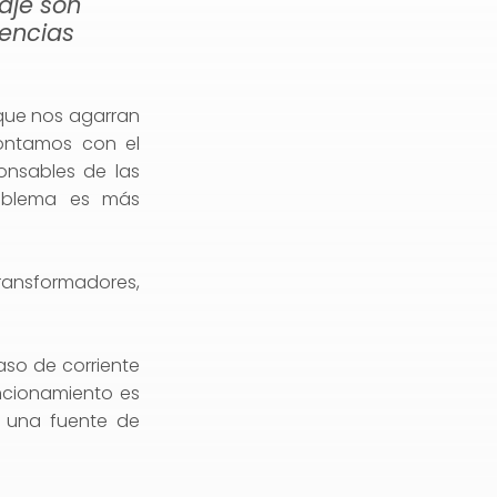
aje son
encias
 que nos agarran
contamos con el
onsables de las
roblema es más
ransformadores,
aso de corriente
uncionamiento es
e una fuente de