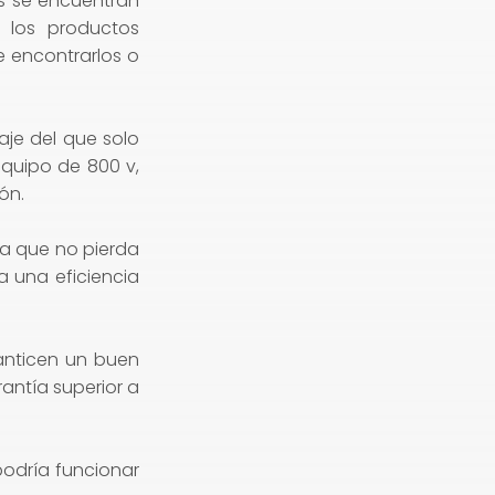
tos se encuentran
 los productos
e encontrarlos o
aje del que solo
equipo de 800 v,
ión.
ara que no pierda
ga una eficiencia
anticen un buen
antía superior a
podría funcionar