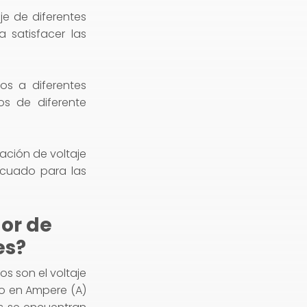
e de diferentes
satisfacer las
os a diferentes
os de diferente
ación de voltaje
ecuado para las
dor de
es?
os son el voltaje
do en Ampere (A)