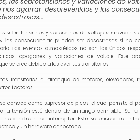
s, las sobretensiones y variaciones de volt
 nos agarran desprevenidos y las consecu
desastrosas...
as sobretensiones y variaciones de voltaje son eventos
y las consecuencias pueden ser desastrosas si no 
ario. Los eventos atmosféricos no son los únicos resp
ctricas, apagones y variaciones de voltaje. Este p
ue se cree debido a los eventos transitorios.
os transitorios al arranque de motores, elevadores, t
tros factores.
o se conoce como supresor de picos, el cual permite el p
o la tensión está dentro de un rango permisible. Su f
 una interfaz o un interruptor. Este se encuentra entr
éctrica y un hardware conectado.